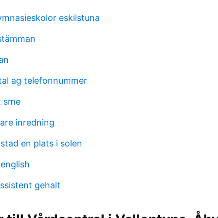
ymnasieskolor eskilstuna
l stämman
ran
tal ag telefonnummer
t sme
jare inredning
gstad en plats i solen
english
ssistent gehalt