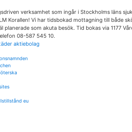
ngsdriven verksamhet som ingår i Stockholms läns sj
LM Korallen! Vi har tidsbokad mottagning till både s
åväl planerade som akuta besök. Tid bokas via 1177 Vå
 telefon 08-587 545 10.
äder aktiebolag
tionsnamnden
nchen
köterska
ites
stillstånd eu