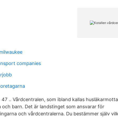
 milwaukee
ansport companies
rjobb
foretagarna
 47 .. Vårdcentralen, som ibland kallas husläkarmott
och barn. Det är landstinget som ansvarar för
ngarna och vårdcentralerna. Du bestämmer själv vil