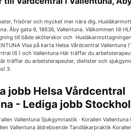
 till Vårdcentral i Vallentuna, Åb
ater, frisörer och mycket mer nära dig. Husläkarmo
una. Åby gata 6, 18636, Vallentuna. Välkommen till HL
ning till både sköterskor och Husläkarmottagningen
ENTUNA Visa på karta Helsa Vårdcentral Vallentuna (12
tral (6 ) och Vallentuna Här träffar du arbetsterapeut
är träffar du arbetsterapeuter, dietister och sjukgym
s! 3.
a jobb Helsa Vårdcentral
una - Lediga jobb Stockho
rallen Vallentuna Sjukgymnastik · Korallen Vallentuna
allen Vallentuna äldreboende Tandläkarpraktik Koralle