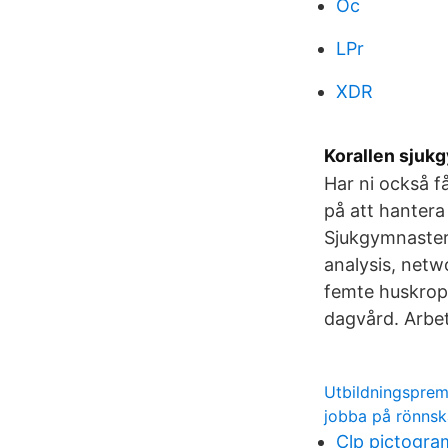
Oc
LPr
XDR
Korallen sjuk
Har ni också f
på att hantera
Sjukgymnaster 
analysis, netw
femte huskrop
dagvård. Arbet
Utbildningsprem
jobba på rönnsk
Clp pictogr