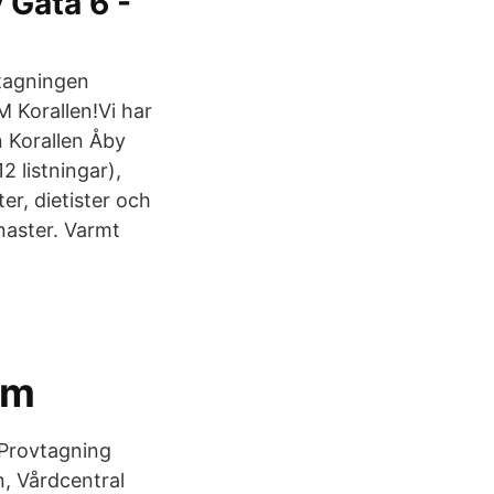
y Gata 6 -
ttagningen
M Korallen!Vi har
 Korallen Åby
 listningar),
er, dietister och
naster. Varmt
lm
 Provtagning
n, Vårdcentral