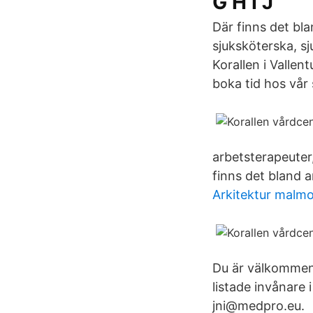
G H I J
Där finns det bla
sjuksköterska, s
Korallen i Valle
boka tid hos vår 
arbetsterapeuter
finns det bland a
Arkitektur malm
Du är välkommen 
listade invånare 
jni@medpro.eu.