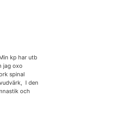
Min kp har utb
m jag oxo
ork spinal
uvudvärk, I den
mnastik och