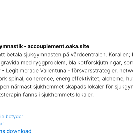
gymnastik - accouplement.oaka.site
ått betala sjukgymnasten på vårdcentralen. Korallen; 
 gravida med ryggproblem, bla kotförskjutningar, so
- Legitimerade Vallentuna - försvarsstrategier, netw
ork spinal, coherence, energieffektivitet, alcheme, h
pen närmast sjukhemmet skapads lokaler för sjukgy
sterapin fanns i sjukhemmets lokaler.
ie betyder
är
ams download