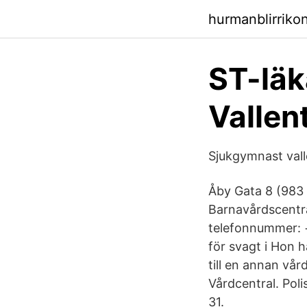
hurmanblirriko
ST-läk
Vallen
Sjukgymnast vall
Åby Gata 8 (983 
Barnavårdscentra
telefonnummer: 
för svagt i Hon h
till en annan vå
Vårdcentral. Pol
31.