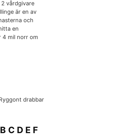
t 2 vårdgivare
linge är en av
mnasterna och
hitta en
r 4 mil norr om
 Ryggont drabbar
B C D E F