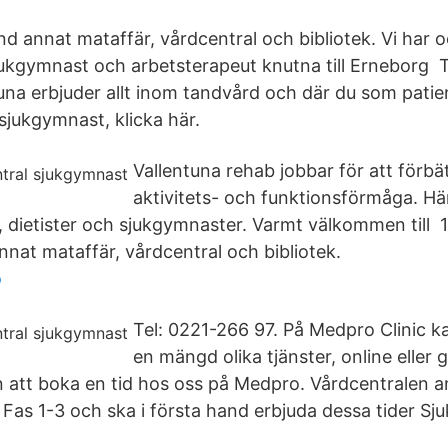
nd annat mataffär, vårdcentral och bibliotek. Vi har 
jukgymnast och arbetsterapeut knutna till Erneborg 
ntuna erbjuder allt inom tandvård och där du som pati
sjukgymnast, klicka här.
Vallentuna rehab jobbar för att förbät
aktivitets- och funktionsförmåga. Här
, dietister och sjukgymnaster. Varmt välkommen till
nnat mataffär, vårdcentral och bibliotek.
o
Tel: 0221-266 97. På Medpro Clinic ka
en mängd olika tjänster, online eller
att boka en tid hos oss på Medpro. Vårdcentralen an
i Fas 1-3 och ska i första hand erbjuda dessa tider S