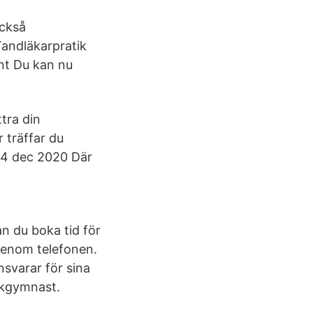
också
Tandläkarpratik
ent Du kan nu
tra din
 träffar du
 14 dec 2020 Där
n du boka tid för
 genom telefonen.
svarar för sina
jukgymnast.