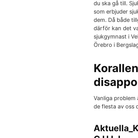
du ska gå till. S
som erbjuder sju
dem. Då både til
därför kan det va
sjukgymnast i Vel
Örebro i Bergsla
Koralle
disappoi
Vanliga problem 
de flesta av oss 
Aktuella_