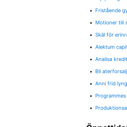
Fristående g
Motioner til
Skäl för erin
Alektum capi
Analisa kredi
Bli aterforsal
Anni frid lyn
Programmes 
Produktionsa