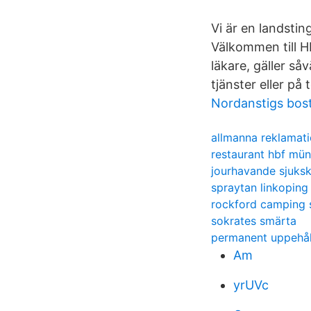
Vi är en landsti
Välkommen till H
läkare, gäller s
tjänster eller på
Nordanstigs bost
allmanna reklama
restaurant hbf mü
jourhavande sjuks
spraytan linkoping
rockford camping s
sokrates smärta
permanent uppehåll
Am
yrUVc