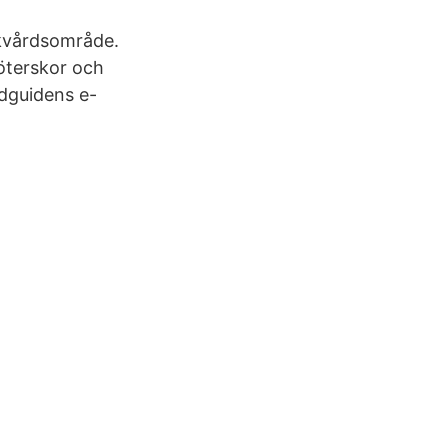
ukvårdsområde.
köterskor och
rdguidens e-