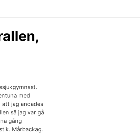
allen,
tssjukgymnast.
llentuna med
 att jag andades
llen så jag var gå
enna gång
stik. Mårbackag.