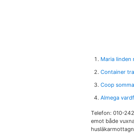
Maria linden
Container tr
Coop somma
Almega vard
Telefon: 010-242
emot både vuxna 
husläkarmottagni