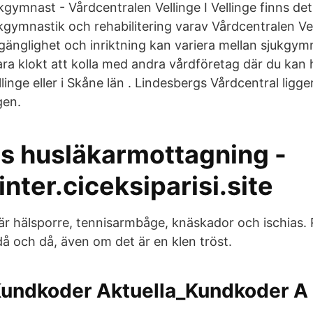
jukgymnast - Vårdcentralen Vellinge I Vellinge finns de
kgymnastik och rehabilitering varav Vårdcentralen Vel
lgänglighet och inriktning kan variera mellan sjukgy
ra klokt att kolla med andra vårdföretag där du kan 
linge eller i Skåne län . Lindesbergs Vårdcentral ligge
gen.
ns husläkarmottagning -
nter.ciceksiparisi.site
är hälsporre, tennisarmbåge, knäskador och ischias.
då och då, även om det är en klen tröst.
Kundkoder Aktuella_Kundkoder A 