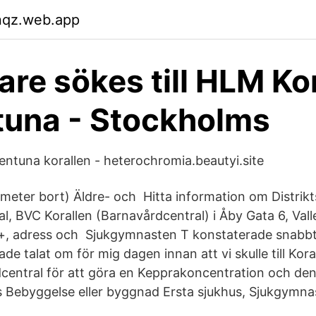
nqz.web.app
are sökes till HLM Kor
tuna - Stockholms
entuna korallen - heterochromia.beautyi.site
meter bort) Äldre- och Hitta information om Distrik
l, BVC Korallen (Barnavårdcentral) i Åby Gata 6, Va
+, adress och Sjukgymnasten T konstaterade snabbt
ade talat om för mig dagen innan att vi skulle till Kora
rdcentral för att göra en Kepprakoncentration och d
is Bebyggelse eller byggnad Ersta sjukhus, Sjukgymna