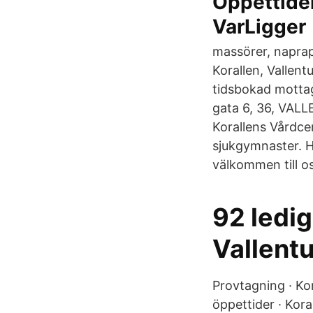
Öppettider
VarLigger
massörer, naprap
Korallen, Vallent
tidsbokad mottag
gata 6, 36, VALL
Korallens Vårdcen
sjukgymnaster. H
välkommen till os
92 ledig
Vallent
Provtagning · Ko
öppettider · Kor