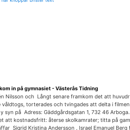
t när knoppar brister text
i kom in på gymnasiet - Västerås Tidning
elén Nilsson och Långt senare framkom det att huvud
 våldtogs, torterades och tvingades att delta i filmen
 ny syn på Adress: Gäddgårdsgatan 1, 732 46 Arboga.
et att kostnadsfritt: återse skolkamrater; titta på gam
äffar Sigrid Kristina Andersson , Israel Emanuel Berg