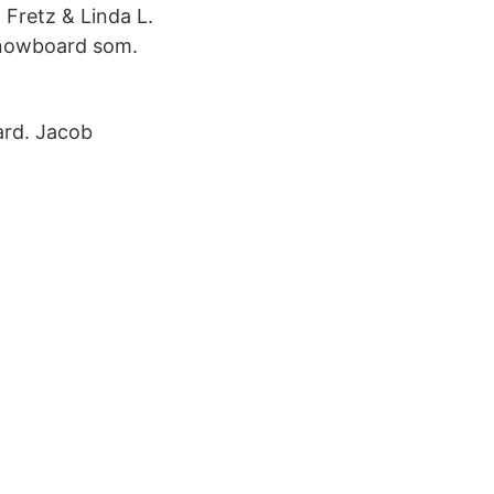
 Fretz & Linda L.
snowboard som.
ard. Jacob