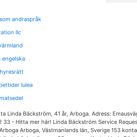
 som andraspråk
ation llc
 värmland
 engelska
hyresrätt
ettider lulea
 matsedel
ta Linda Bäckström, 41 år, Arboga. Adress: Emausvä
 33 - Hitta mer här! Linda Bäckström Service Reque
Arboga Arboga, Västmanlands län, Sverige 153 konta