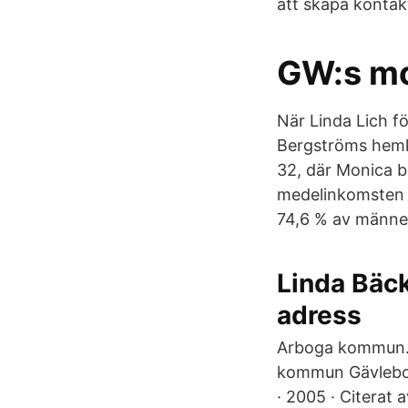
att skapa kontak
GW:s mo
När Linda Lich f
Bergströms hemk
32, där Monica b
medelinkomsten ä
74,6 % av männe
Linda Bäck
adress
Arboga kommun. 
kommun Gävlebor
· 2005 · Citerat