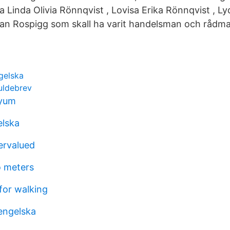
a Linda Olivia Rönnqvist , Lovisa Erika Rönnqvist , L
an Rospigg som skall ha varit handelsman och rådma
gelska
uldebrev
nyum
elska
ervalued
o meters
 for walking
 engelska