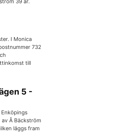
ström 39 år.
ter. I Monica
 postnummer 732
och
tinkomst till
ägen 5 -
. Enköpings
. av Å Bäckström
ilken läggs fram