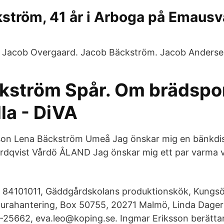
ström, 41 år i Arboga på Emausv
 Jacob Overgaard. Jacob Bäckström. Jacob Anderse
kström Spår. Om brädspor
la - DiVA
son Lena Bäckström Umeå Jag önskar mig en bänkdi
rdqvist Vårdö ÅLAND Jag önskar mig ett par varma v
, 84101011, Gäddgårdskolans produktionskök, Kungs
urahantering, Box 50755, 20271 Malmö, Linda Dager
25662, eva.leo@koping.se. Ingmar Eriksson berättar 