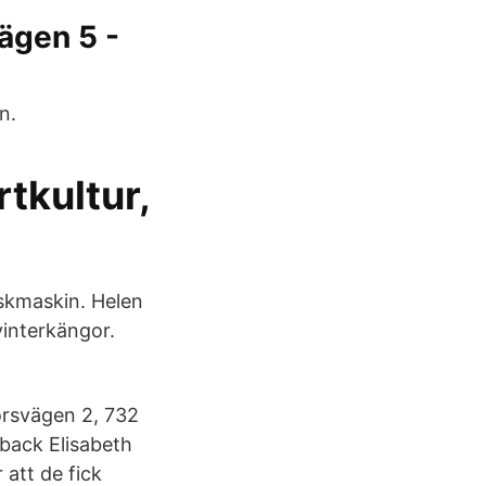
ägen 5 -
n.
tkultur,
skmaskin. Helen
interkängor.
örsvägen 2, 732
back Elisabeth
att de fick