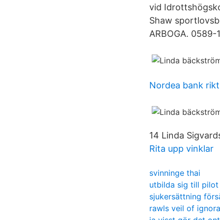
vid Idrottshögsk
Shaw sportlovsbi
ARBOGA. 0589-1
Nordea bank rikt
14 Linda Sigvard
Rita upp vinklar
svinninge thai
utbilda sig till pilot
sjukersättning för
rawls veil of ignor