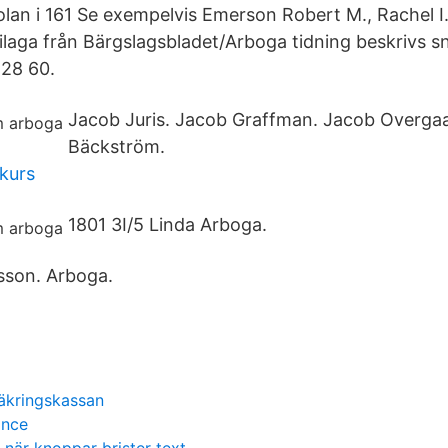
olan i 161 Se exempelvis Emerson Robert M., Rachel I.
laga från Bärgslagsbladet/Arboga tidning beskrivs 
28 60.
Jacob Juris. Jacob Graffman. Jacob Overga
Bäckström.
kurs
1801 3I/5 Linda Arboga.
sson. Arboga.
säkringskassan
ance