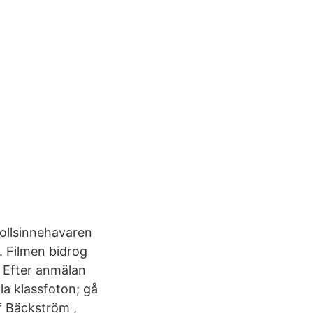
rollsinnehavaren
. Filmen bidrog
 Efter anmälan
la klassfoton; gå
 f Bäckström ,