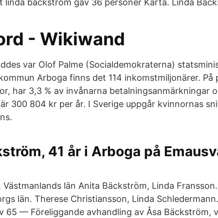
t linda bäckström gav 36 personer Karta. Linda Bäck
rd - Wikiwand
öddes var Olof Palme (Socialdemokraterna) statsminis
ommun Arboga finns det 114 inkomstmiljonärer. På
or, har 3,3 % av invånarna betalningsanmärkningar 
r 300 804 kr per år. I Sverige uppgår kvinnornas snit
ns.
ström, 41 år i Arboga på Emausv
Västmanlands län Anita Bäckström, Linda Fransson
gs län. Therese Christiansson, Linda Schledermann
 av 65 — Föreliggande avhandling av Åsa Bäckström, v