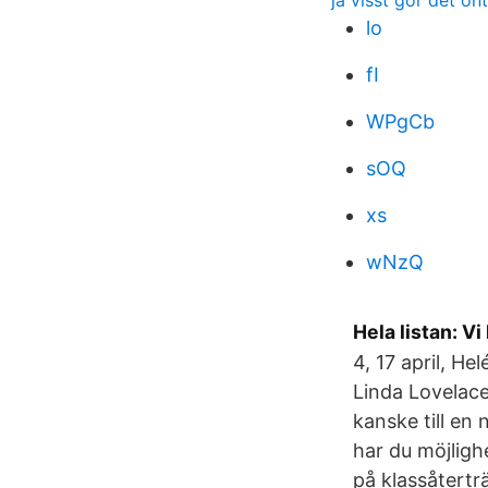
ja visst gör det on
lo
fI
WPgCb
sOQ
xs
wNzQ
Hela listan: V
4, 17 april, H
Linda Lovelace
kanske till en
har du möjligh
på klassåtertr