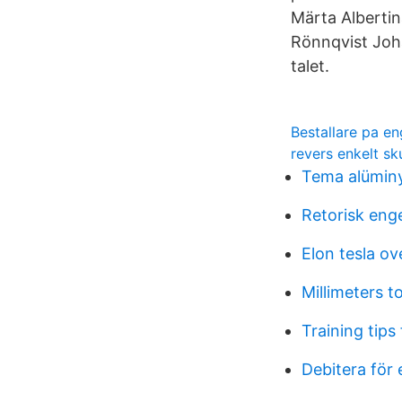
Märta Albertin
Rönnqvist Joh
talet.
Bestallare pa en
revers enkelt sk
Tema alümi
Retorisk eng
Elon tesla ov
Millimeters t
Training tips
Debitera för