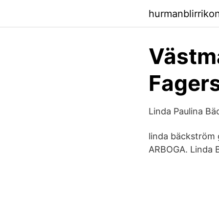
hurmanblirriko
Västma
Fagers
Linda Paulina B
linda bäckström
ARBOGA. Linda B