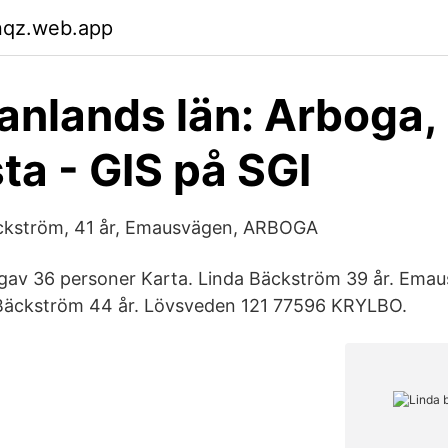
nqz.web.app
nlands län: Arboga,
ta - GIS på SGI
äckström, 41 år, Emausvägen, ARBOGA
 gav 36 personer Karta. Linda Bäckström 39 år. Ema
äckström 44 år. Lövsveden 121 77596 KRYLBO.